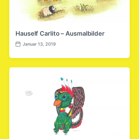
Hauself Carlito – Ausmalbilder
Januar 13, 2019
B
e
i
t
r
a
g
s
d
a
t
u
m