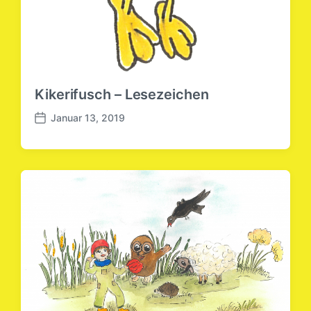
Kikerifusch – Lesezeichen
Januar 13, 2019
B
e
i
t
r
a
g
s
d
a
t
u
m