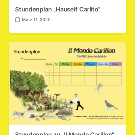
Stundenplan „Hauself Carlito“
März 11, 2020
B
e
i
t
r
a
g
s
d
a
t
u
m
Stundenplan zu „Il Mondo Carillon“