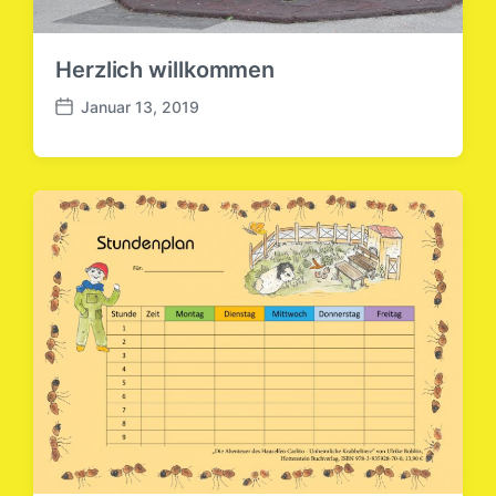
Herzlich willkommen
Januar 13, 2019
B
e
i
t
r
a
g
s
d
a
t
u
m